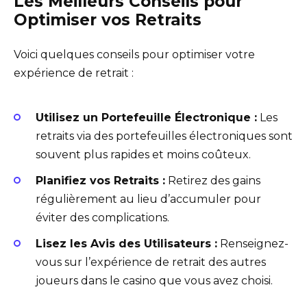
Les Meilleurs Conseils pour
Optimiser vos Retraits
Voici quelques conseils pour optimiser votre
expérience de retrait :
Utilisez un Portefeuille Électronique :
Les
retraits via des portefeuilles électroniques sont
souvent plus rapides et moins coûteux.
Planifiez vos Retraits :
Retirez des gains
régulièrement au lieu d’accumuler pour
éviter des complications.
Lisez les Avis des Utilisateurs :
Renseignez-
vous sur l’expérience de retrait des autres
joueurs dans le casino que vous avez choisi.