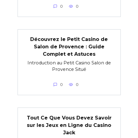
0
0
Découvrez le Petit Casino de
Salon de Provence : Guide
Complet et Astuces
Introduction au Petit Casino Salon de
Provence Situé
0
0
Tout Ce Que Vous Devez Savoir
sur les Jeux en Ligne du Casino
Jack