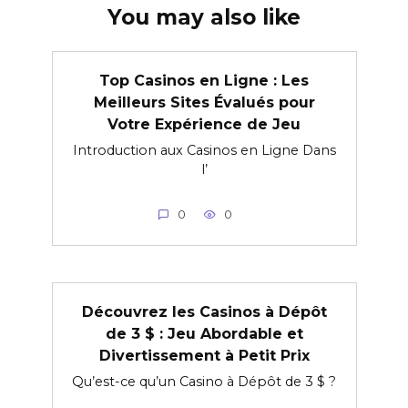
You may also like
Top Casinos en Ligne : Les
Meilleurs Sites Évalués pour
Votre Expérience de Jeu
Introduction aux Casinos en Ligne Dans
l’
0
0
Découvrez les Casinos à Dépôt
de 3 $ : Jeu Abordable et
Divertissement à Petit Prix
Qu’est-ce qu’un Casino à Dépôt de 3 $ ?