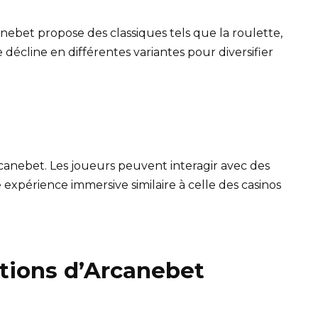
nebet propose des classiques tels que la roulette,
 décline en différentes variantes pour diversifier
rcanebet. Les joueurs peuvent interagir avec des
 expérience immersive similaire à celle des casinos
tions d’Arcanebet