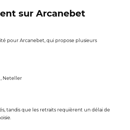
ent sur Arcanebet
orité pour Arcanebet, qui propose plusieurs
, Neteller
, tandis que les retraits requièrent un délai de
isie.