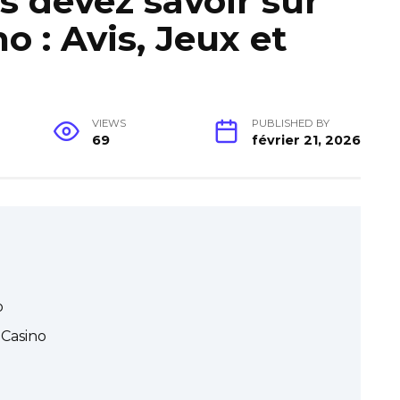
s devez savoir sur
 : Avis, Jeux et
VIEWS
PUBLISHED BY
69
février 21, 2026
o
 Casino