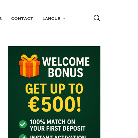
S
CONTACT
LANGUE