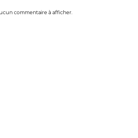
ucun commentaire à afficher.