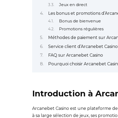
Jeux en direct
Les bonus et promotions d’Arcan
Bonus de bienvenue
Promotions régulières
Méthodes de paiement sur Arcan
Service client d’Arcanebet Casino
FAQ sur Arcanebet Casino
Pourquoi choisir Arcanebet Casin
Introduction à Arca
Arcanebet Casino est une plateforme de j
à sa large sélection de jeux, ses promotio