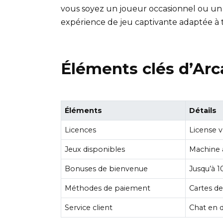
vous soyez un joueur occasionnel ou un 
expérience de jeu captivante adaptée à t
Éléments clés d’Ar
Éléments
Détails
Licences
License v
Jeux disponibles
Machine à
Bonuses de bienvenue
Jusqu’à 
Méthodes de paiement
Cartes de
Service client
Chat en d