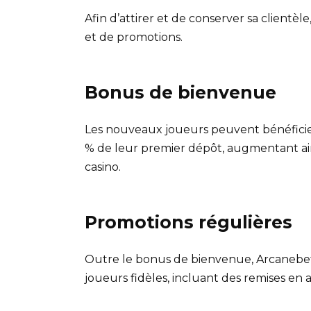
Afin d’attirer et de conserver sa client
et de promotions.
Bonus de bienvenue
Les nouveaux joueurs peuvent bénéfici
% de leur premier dépôt, augmentant ain
casino.
Promotions régulières
Outre le bonus de bienvenue, Arcanebet
joueurs fidèles, incluant des remises en 