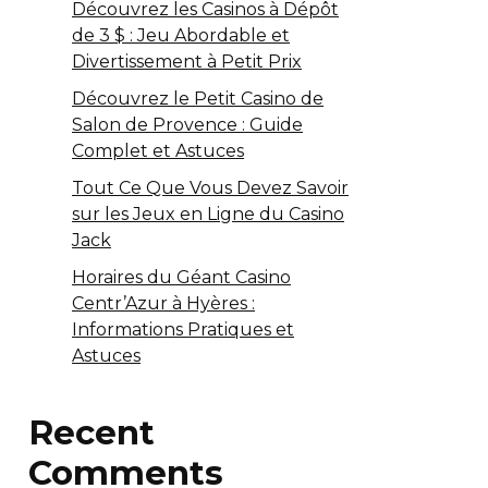
Découvrez les Casinos à Dépôt
de 3 $ : Jeu Abordable et
Divertissement à Petit Prix
Découvrez le Petit Casino de
Salon de Provence : Guide
Complet et Astuces
Tout Ce Que Vous Devez Savoir
sur les Jeux en Ligne du Casino
Jack
Horaires du Géant Casino
Centr’Azur à Hyères :
Informations Pratiques et
Astuces
Recent
Comments