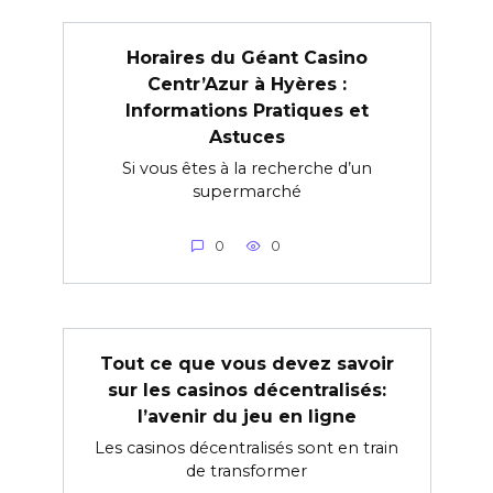
Horaires du Géant Casino
Centr’Azur à Hyères :
Informations Pratiques et
Astuces
Si vous êtes à la recherche d’un
supermarché
0
0
Tout ce que vous devez savoir
sur les casinos décentralisés:
l’avenir du jeu en ligne
Les casinos décentralisés sont en train
de transformer