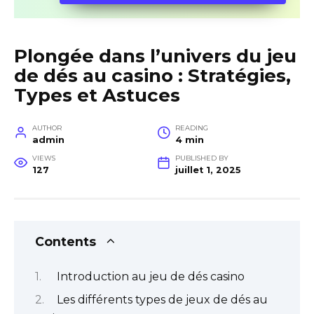
Plongée dans l’univers du jeu
de dés au casino : Stratégies,
Types et Astuces
AUTHOR
READING
admin
4 min
VIEWS
PUBLISHED BY
127
juillet 1, 2025
Contents
Introduction au jeu de dés casino
Les différents types de jeux de dés au