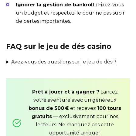
Ignorer la gestion de bankroll :
Fixez-vous
un budget et respectez-le pour ne pas subir
de pertes importantes.
FAQ sur le jeu de dés casino
Avez-vous des questions sur le jeu de dés ?
Prêt à jouer et à gagner ?
Lancez
votre aventure avec un généreux
bonus de 500 €
et recevez
100 tours
gratuits
— exclusivement pour nos
lecteurs. Ne manquez pas cette
opportunité unique !