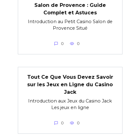
Salon de Provence : Guide
Complet et Astuces
Introduction au Petit Casino Salon de
Provence Situé
0
0
Tout Ce Que Vous Devez Savoir
sur les Jeux en Ligne du Casino
Jack
Introduction aux Jeux du Casino Jack
Les jeux en ligne
0
0