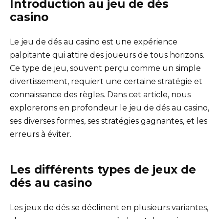
Introduction au jeu de dés
casino
Le jeu de dés au casino est une expérience
palpitante qui attire des joueurs de tous horizons.
Ce type de jeu, souvent perçu comme un simple
divertissement, requiert une certaine stratégie et
connaissance des règles. Dans cet article, nous
explorerons en profondeur le jeu de dés au casino,
ses diverses formes, ses stratégies gagnantes, et les
erreurs à éviter.
Les différents types de jeux de
dés au casino
Les jeux de dés se déclinent en plusieurs variantes,