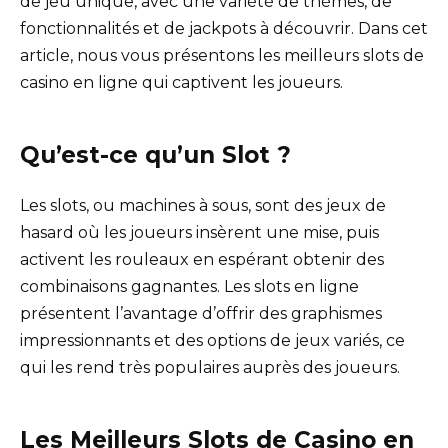
de jeu unique, avec une variété de thèmes, de
fonctionnalités et de jackpots à découvrir. Dans cet
article, nous vous présentons les meilleurs slots de
casino en ligne qui captivent les joueurs.
Qu’est-ce qu’un Slot ?
Les slots, ou machines à sous, sont des jeux de
hasard où les joueurs insèrent une mise, puis
activent les rouleaux en espérant obtenir des
combinaisons gagnantes. Les slots en ligne
présentent l’avantage d’offrir des graphismes
impressionnants et des options de jeux variés, ce
qui les rend très populaires auprès des joueurs.
Les Meilleurs Slots de Casino en