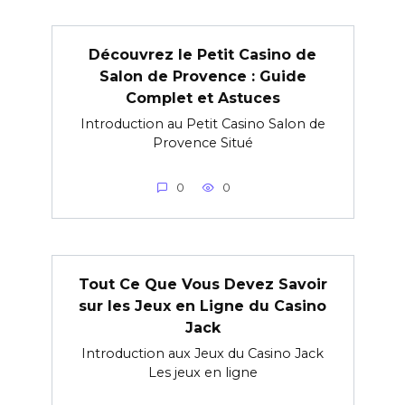
Découvrez le Petit Casino de
Salon de Provence : Guide
Complet et Astuces
Introduction au Petit Casino Salon de
Provence Situé
0
0
Tout Ce Que Vous Devez Savoir
sur les Jeux en Ligne du Casino
Jack
Introduction aux Jeux du Casino Jack
Les jeux en ligne