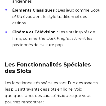
anciennes.
Éléments Classiques :
Des jeux comme
Book
of Ra
évoquent le style traditionnel des
casinos.
Cinéma et Télévision :
Les slots inspirés de
films, comme
The Dark Knight
, attirent les
passionnés de culture pop.
Les Fonctionnalités Spéciales
des Slots
Les fonctionnalités spéciales sont l’un des aspects
les plus attrayants des slots en ligne. Voici
quelques-unes des caractéristiques que vous
pourrez rencontrer :