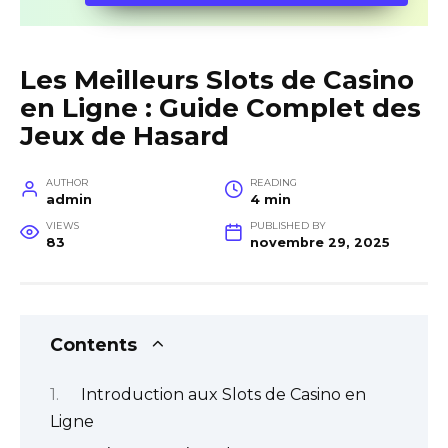
Les Meilleurs Slots de Casino
en Ligne : Guide Complet des
Jeux de Hasard
AUTHOR
READING
admin
4 min
VIEWS
PUBLISHED BY
83
novembre 29, 2025
Contents
Introduction aux Slots de Casino en
Ligne