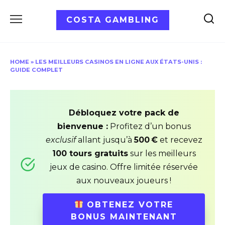
Skip
to
COSTA GAMBLING
content
HOME
»
LES MEILLEURS CASINOS EN LIGNE AUX ÉTATS-UNIS :
GUIDE COMPLET
Débloquez votre pack de
bienvenue :
Profitez d’un bonus
exclusif
allant jusqu’à
500 €
et recevez
100 tours gratuits
sur les meilleurs
jeux de casino. Offre limitée réservée
aux nouveaux joueurs !
OBTENEZ VOTRE
BONUS MAINTENANT