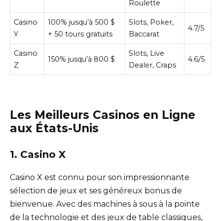
Roulette
Casino
100% jusqu’à 500 $
Slots, Poker,
4.7/5
Y
+ 50 tours gratuits
Baccarat
Casino
Slots, Live
150% jusqu’à 800 $
4.6/5
Z
Dealer, Craps
Les Meilleurs Casinos en Ligne
aux États-Unis
1. Casino X
Casino X est connu pour son impressionnante
sélection de jeux et ses généreux bonus de
bienvenue. Avec des machines à sous à la pointe
de la technologie et des jeux de table classiques,