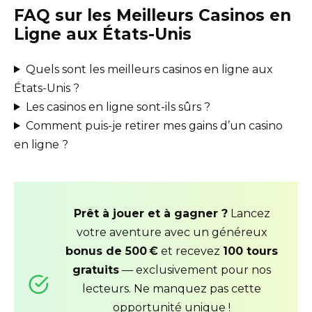
FAQ sur les Meilleurs Casinos en
Ligne aux États-Unis
Quels sont les meilleurs casinos en ligne aux
États-Unis ?
Les casinos en ligne sont-ils sûrs ?
Comment puis-je retirer mes gains d’un casino
en ligne ?
Prêt à jouer et à gagner ?
Lancez
votre aventure avec un généreux
bonus de 500 €
et recevez
100 tours
gratuits
— exclusivement pour nos
lecteurs. Ne manquez pas cette
opportunité unique !