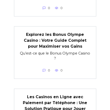
0
0
Explorez les Bonus Olympe
Casino : Votre Guide Complet
pour Maximiser vos Gains
Qu’est-ce que le Bonus Olympe Casino
?
0
0
Les Casinos en Ligne avec
Paiement par Téléphone : Une
Solution Pratique pour Jouer