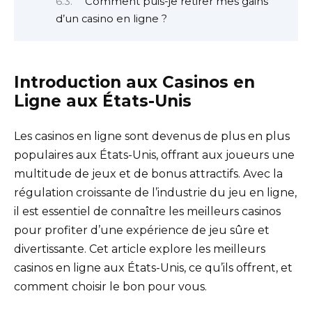
Comment puis-je retirer mes gains
d’un casino en ligne ?
Introduction aux Casinos en
Ligne aux États-Unis
Les casinos en ligne sont devenus de plus en plus
populaires aux États-Unis, offrant aux joueurs une
multitude de jeux et de bonus attractifs. Avec la
régulation croissante de l’industrie du jeu en ligne,
il est essentiel de connaître les meilleurs casinos
pour profiter d’une expérience de jeu sûre et
divertissante. Cet article explore les meilleurs
casinos en ligne aux États-Unis, ce qu’ils offrent, et
comment choisir le bon pour vous.