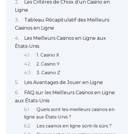
Les Critères de Choix d’un Casino en
Ligne
Tableau Récapitulatif des Meilleurs
Casinos en Ligne
Les Meilleurs Casinos en Ligne aux
États-Unis
1. Casino X
2. Casino Y
3. Casino Z
Les Avantages de Jouer en Ligne
FAQ sur les Meilleurs Casinos en Ligne
aux États-Unis
Quels sont les meilleurs casinos en
ligne aux États-Unis ?
Les casinos en ligne sont-ils sûrs ?