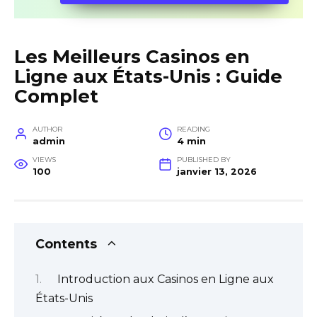
Les Meilleurs Casinos en
Ligne aux États-Unis : Guide
Complet
AUTHOR
READING
admin
4 min
VIEWS
PUBLISHED BY
100
janvier 13, 2026
Contents
Introduction aux Casinos en Ligne aux
États-Unis