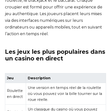
roulette, le blackjack et le baccarat. Chaque
croupier est formé pour offrir une expérience de
jeu authentique. Les joueurs placent leurs mises
via des interfaces numériques sur leurs
ordinateurs ou appareils mobiles, tout en suivant
l’action en temps réel.
Les jeux les plus populaires dans
un casino en direct
Jeu
Description
Une version en temps réel de la roulette
Roulette
où vous pouvez voir la bille tourner sur la
en direct
roue réelle.
Un classique du casino où vous pouvez