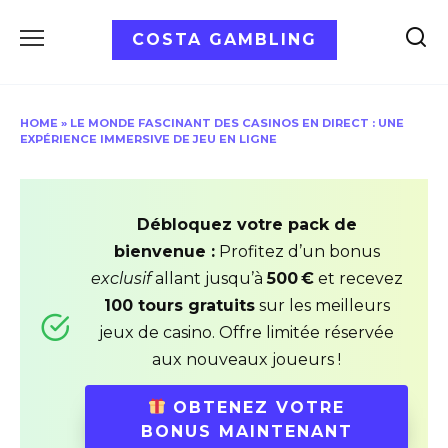
Skip
to
COSTA GAMBLING
content
HOME
»
LE MONDE FASCINANT DES CASINOS EN DIRECT : UNE
EXPÉRIENCE IMMERSIVE DE JEU EN LIGNE
Débloquez votre pack de
bienvenue :
Profitez d’un bonus
exclusif
allant jusqu’à
500 €
et recevez
100 tours gratuits
sur les meilleurs
jeux de casino. Offre limitée réservée
aux nouveaux joueurs !
OBTENEZ VOTRE
BONUS MAINTENANT