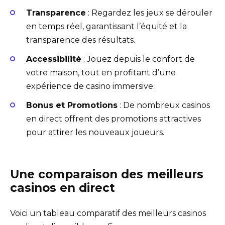
Transparence
: Regardez les jeux se dérouler
en temps réel, garantissant l’équité et la
transparence des résultats.
Accessibilité
: Jouez depuis le confort de
votre maison, tout en profitant d’une
expérience de casino immersive.
Bonus et Promotions
: De nombreux casinos
en direct offrent des promotions attractives
pour attirer les nouveaux joueurs.
Une comparaison des meilleurs
casinos en direct
Voici un tableau comparatif des meilleurs casinos