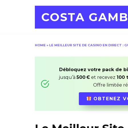
Skip
to
COSTA GAMB
content
HOME
»
LE MEILLEUR SITE DE CASINO EN DIRECT :
Débloquez votre pack de b
jusqu’à
500 €
et recevez
100 
Offre limitée 
OBTENEZ V