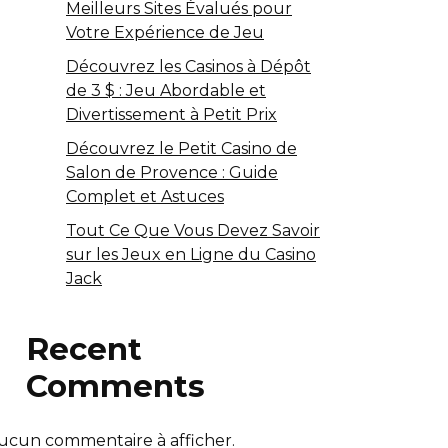
Meilleurs Sites Évalués pour
Votre Expérience de Jeu
Découvrez les Casinos à Dépôt
de 3 $ : Jeu Abordable et
Divertissement à Petit Prix
Découvrez le Petit Casino de
Salon de Provence : Guide
Complet et Astuces
Tout Ce Que Vous Devez Savoir
sur les Jeux en Ligne du Casino
Jack
Recent
Comments
ucun commentaire à afficher.