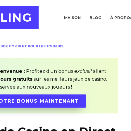
LING
MAISON
BLOG
À PROPO
 GUIDE COMPLET POUR LES JOUEURS
ienvenue :
Profitez d’un bonus
exclusif
allant
tours gratuits
sur les meilleurs jeux de casino.
réservée aux nouveaux joueurs !
OTRE BONUS MAINTENANT