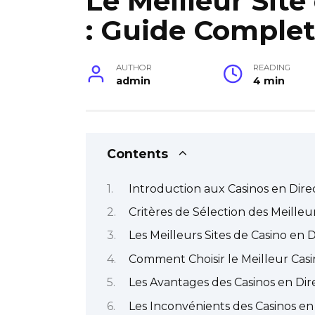
Le Meilleur Site
: Guide Complet
AUTHOR
READING
admin
4 min
Contents
Introduction aux Casinos en Dire
Critères de Sélection des Meilleur
Les Meilleurs Sites de Casino en 
Comment Choisir le Meilleur Casi
Les Avantages des Casinos en Dir
Les Inconvénients des Casinos en