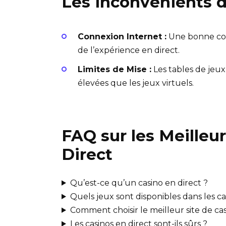
Les Inconvénients d
Connexion Internet :
Une bonne con
de l’expérience en direct.
Limites de Mise :
Les tables de jeux
élevées que les jeux virtuels.
FAQ sur les Meilleur
Direct
Qu’est-ce qu’un casino en direct ?
Quels jeux sont disponibles dans les ca
Comment choisir le meilleur site de cas
Les casinos en direct sont-ils sûrs ?