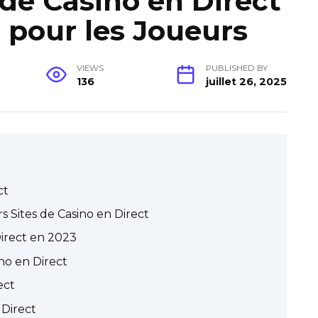
 de Casino en Direct
 pour les Joueurs
VIEWS
PUBLISHED BY
136
juillet 26, 2025
ct
s Sites de Casino en Direct
Direct en 2023
no en Direct
ect
 Direct