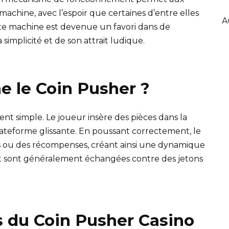
achine, avec l’espoir que certaines d’entre elles
A
e machine est devenue un favori dans de
implicité et de son attrait ludique.
 le Coin Pusher ?
ent simple. Le joueur insère des pièces dans la
lateforme glissante. En poussant correctement, le
s ou des récompenses, créant ainsi une dynamique
nt sont généralement échangées contre des jetons
s du Coin Pusher Casino