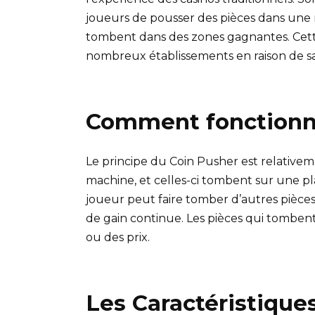
joueurs de pousser des pièces dans une m
tombent dans des zones gagnantes. Cett
nombreux établissements en raison de sa s
Comment fonctionne
Le principe du Coin Pusher est relativem
machine, et celles-ci tombent sur une p
joueur peut faire tomber d’autres pièce
de gain continue. Les pièces qui tombe
ou des prix.
Les Caractéristique