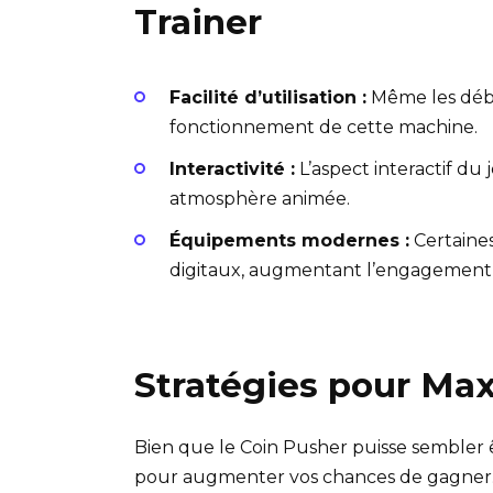
Trainer
Facilité d’utilisation :
Même les déb
fonctionnement de cette machine.
Interactivité :
L’aspect interactif du
atmosphère animée.
Équipements modernes :
Certaines
digitaux, augmentant l’engagement 
Stratégies pour Max
Bien que le Coin Pusher puisse sembler êt
pour augmenter vos chances de gagner. V