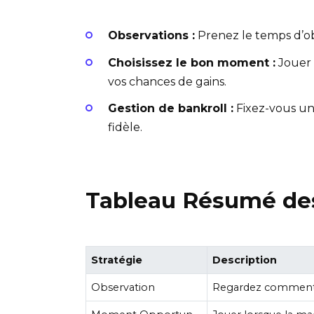
Observations :
Prenez le temps d’ob
Choisissez le bon moment :
Jouer 
vos chances de gains.
Gestion de bankroll :
Fixez-vous un
fidèle.
Tableau Résumé des
Stratégie
Description
Observation
Regardez comment le