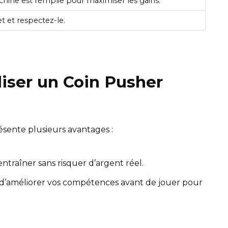
chine est remplie pour maximiser les gains.
t et respectez-le.
liser un Coin Pusher
ésente plusieurs avantages :
traîner sans risquer d’argent réel.
d’améliorer vos compétences avant de jouer pour