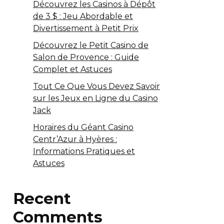
Découvrez les Casinos à Dépôt
de 3 $ : Jeu Abordable et
Divertissement à Petit Prix
Découvrez le Petit Casino de
Salon de Provence : Guide
Complet et Astuces
Tout Ce Que Vous Devez Savoir
sur les Jeux en Ligne du Casino
Jack
Horaires du Géant Casino
Centr’Azur à Hyères :
Informations Pratiques et
Astuces
Recent
Comments