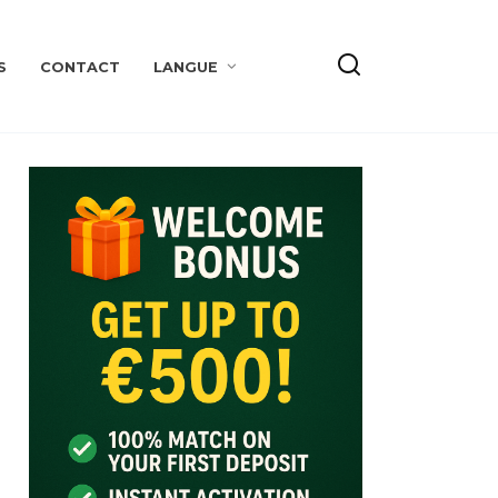
S
CONTACT
LANGUE