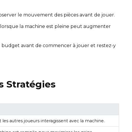
server le mouvement des pièces avant de jouer.
lorsque la machine est pleine peut augmenter
 budget avant de commencer à jouer et restez-y
 Stratégies
s autres joueurs interagissent avec la machine.