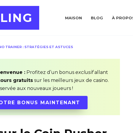
LING
MAISON
BLOG
À PROPO
NO TRAINER : STRATÉGIES ET ASTUCES
ienvenue :
Profitez d’un bonus
exclusif
allant
tours gratuits
sur les meilleurs jeux de casino.
réservée aux nouveaux joueurs !
OTRE BONUS MAINTENANT