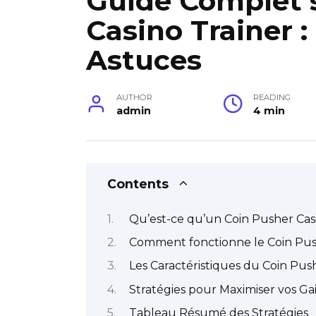
Guide Complet s
Casino Trainer :
Astuces
AUTHOR
READING
admin
4 min
Contents
Qu’est-ce qu’un Coin Pusher Casi
Comment fonctionne le Coin Pus
Les Caractéristiques du Coin Pus
Stratégies pour Maximiser vos Ga
Tableau Résumé des Stratégies