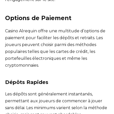
Options de Paiement
Casino Alrequin offre une multitude d’options de
paiement pour faciliter les dépôts et retraits. Les
joueurs peuvent choisir parmi des méthodes
populaires telles que les cartes de crédit, les
portefeuilles électroniques et même les
cryptomonnaies.
Dépôts Rapides
Les dépôts sont généralement instantanés,
permettant aux joueurs de commencer à jouer
sans délai. Les minimums varient selon la méthode