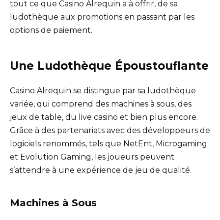
tout ce que Casino Alrequin a à offrir, de sa
ludothèque aux promotions en passant par les
options de paiement.
Une Ludothèque Époustouflante
Casino Alrequin se distingue par sa ludothèque
variée, qui comprend des machines à sous, des
jeux de table, du live casino et bien plus encore.
Grâce à des partenariats avec des développeurs de
logiciels renommés, tels que NetEnt, Microgaming
et Evolution Gaming, les joueurs peuvent
s’attendre à une expérience de jeu de qualité.
Machines à Sous