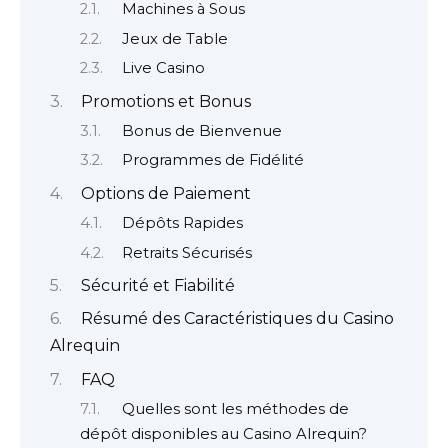
Machines à Sous
Jeux de Table
Live Casino
Promotions et Bonus
Bonus de Bienvenue
Programmes de Fidélité
Options de Paiement
Dépôts Rapides
Retraits Sécurisés
Sécurité et Fiabilité
Résumé des Caractéristiques du Casino
Alrequin
FAQ
Quelles sont les méthodes de
dépôt disponibles au Casino Alrequin?