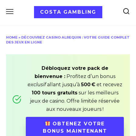
Skip
to
COSTA GAMBLING
content
HOME
»
DÉCOUVREZ CASINO ALREQUIN : VOTRE GUIDE COMPLET
DES JEUX EN LIGNE
Débloquez votre pack de
bienvenue :
Profitez d’un bonus
exclusif
allant jusqu’à
500 €
et recevez
100 tours gratuits
sur les meilleurs
jeux de casino. Offre limitée réservée
aux nouveaux joueurs !
OBTENEZ VOTRE
BONUS MAINTENANT