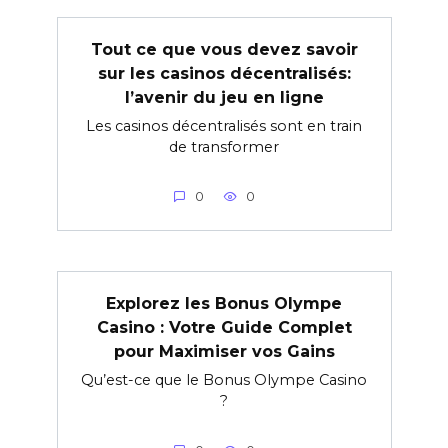
Tout ce que vous devez savoir
sur les casinos décentralisés:
l’avenir du jeu en ligne
Les casinos décentralisés sont en train
de transformer
0
0
Explorez les Bonus Olympe
Casino : Votre Guide Complet
pour Maximiser vos Gains
Qu’est-ce que le Bonus Olympe Casino
?