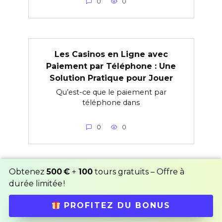
0
0
Les Casinos en Ligne avec
Paiement par Téléphone : Une
Solution Pratique pour Jouer
Qu’est-ce que le paiement par
téléphone dans
0
0
Obtenez
500 €
+
100
tours gratuits – Offre à
durée limitée !
© 2026 Costa Gambling
PROFITEZ DU BONUS