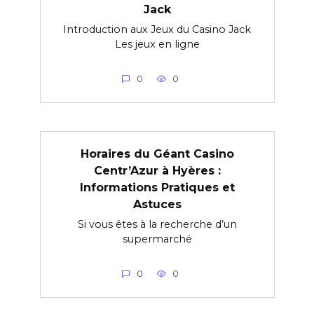
Jack
Introduction aux Jeux du Casino Jack
Les jeux en ligne
0
0
Horaires du Géant Casino
Centr’Azur à Hyères :
Informations Pratiques et
Astuces
Si vous êtes à la recherche d’un
supermarché
0
0