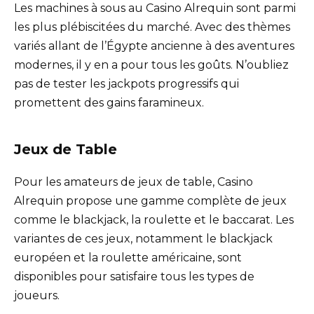
Les machines à sous au Casino Alrequin sont parmi
les plus plébiscitées du marché. Avec des thèmes
variés allant de l’Égypte ancienne à des aventures
modernes, il y en a pour tous les goûts. N’oubliez
pas de tester les jackpots progressifs qui
promettent des gains faramineux.
Jeux de Table
Pour les amateurs de jeux de table, Casino
Alrequin propose une gamme complète de jeux
comme le blackjack, la roulette et le baccarat. Les
variantes de ces jeux, notamment le blackjack
européen et la roulette américaine, sont
disponibles pour satisfaire tous les types de
joueurs.