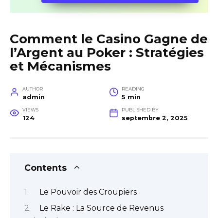
Comment le Casino Gagne de
l’Argent au Poker : Stratégies
et Mécanismes
AUTHOR
READING
admin
5 min
VIEWS
PUBLISHED BY
124
septembre 2, 2025
Contents
Le Pouvoir des Croupiers
Le Rake : La Source de Revenus