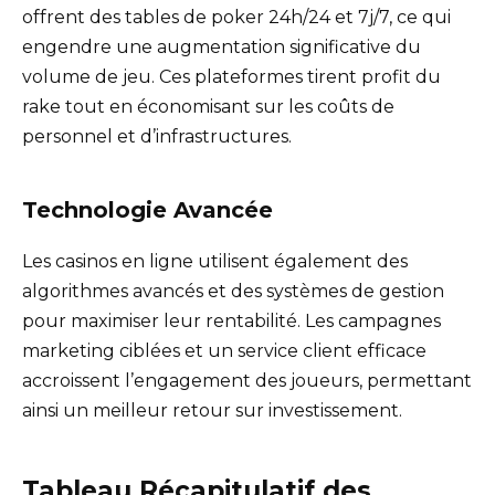
offrent des tables de poker 24h/24 et 7j/7, ce qui
engendre une augmentation significative du
volume de jeu. Ces plateformes tirent profit du
rake tout en économisant sur les coûts de
personnel et d’infrastructures.
Technologie Avancée
Les casinos en ligne utilisent également des
algorithmes avancés et des systèmes de gestion
pour maximiser leur rentabilité. Les campagnes
marketing ciblées et un service client efficace
accroissent l’engagement des joueurs, permettant
ainsi un meilleur retour sur investissement.
Tableau Récapitulatif des