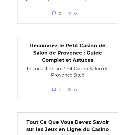
0
0
Découvrez le Petit Casino de
Salon de Provence : Guide
Complet et Astuces
Introduction au Petit Casino Salon de
Provence Situé
0
0
Tout Ce Que Vous Devez Savoir
sur les Jeux en Ligne du Casino