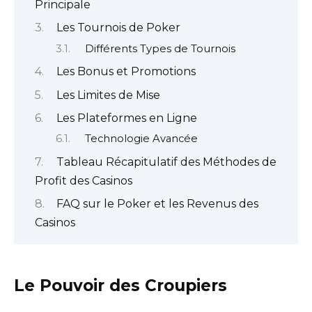
Principale
Les Tournois de Poker
Différents Types de Tournois
Les Bonus et Promotions
Les Limites de Mise
Les Plateformes en Ligne
Technologie Avancée
Tableau Récapitulatif des Méthodes de
Profit des Casinos
FAQ sur le Poker et les Revenus des
Casinos
Le Pouvoir des Croupiers