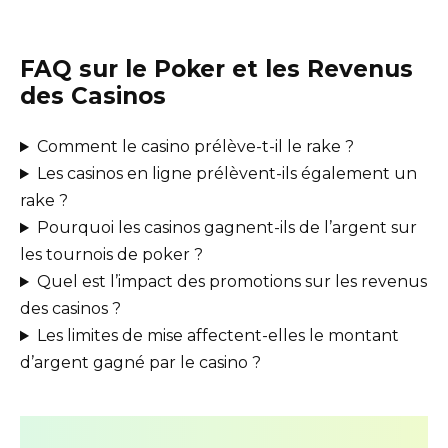
FAQ sur le Poker et les Revenus
des Casinos
Comment le casino prélève-t-il le rake ?
Les casinos en ligne prélèvent-ils également un
rake ?
Pourquoi les casinos gagnent-ils de l’argent sur
les tournois de poker ?
Quel est l’impact des promotions sur les revenus
des casinos ?
Les limites de mise affectent-elles le montant
d’argent gagné par le casino ?