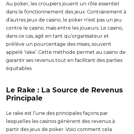
Au poker, les croupiers jouent un rôle essentiel
dans le fonctionnement des jeux. Contrairement à
d’autres jeux de casino, le poker n’est pas un jeu
contre le casino, mais entre les joueurs. Le casino,
dans ce cas, agit en tant qu’organisateur et
prélève un pourcentage des mises, souvent
appelé ‘rake’. Cette méthode permet au casino de
garantir ses revenus tout en facilitant des parties
équitables.
Le Rake : La Source de Revenus
Principale
Le rake est l’une des principales façons par
lesquelles les casinos génèrent des revenus à
partir des jeux de poker. Voici comment cela