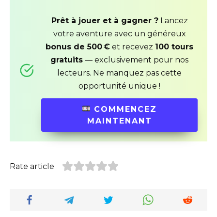
Prêt à jouer et à gagner ?
Lancez
votre aventure avec un généreux
bonus de 500 €
et recevez
100 tours
gratuits
— exclusivement pour nos
lecteurs. Ne manquez pas cette
opportunité unique !
COMMENCEZ
MAINTENANT
Rate article