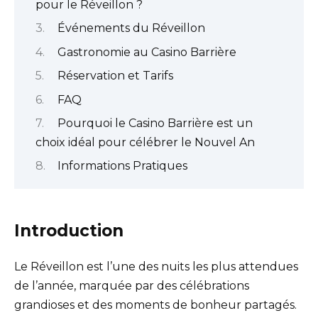
pour le Réveillon ?
Événements du Réveillon
Gastronomie au Casino Barrière
Réservation et Tarifs
FAQ
Pourquoi le Casino Barrière est un
choix idéal pour célébrer le Nouvel An
Informations Pratiques
Introduction
Le Réveillon est l’une des nuits les plus attendues
de l’année, marquée par des célébrations
grandioses et des moments de bonheur partagés.