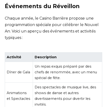
Événements du Réveillon
Chaque année, le Casino Barrière propose une
programmation spéciale pour célébrer le Nouvel
An. Voici un aperçu des événements et activités
typiques :
Activité
Description
Un repas exquis préparé par des
Dîner de Gala
chefs de renommée, avec un menu
spécial de fête.
Des spectacles de musique live, des
Animations
shows de danse et autres
et Spectacles
divertissements pour divertir les
invités.