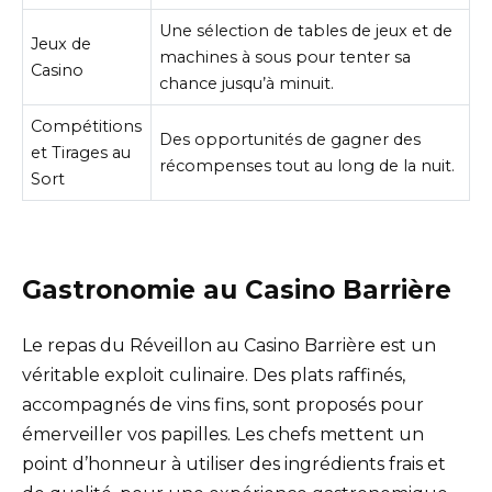
Une sélection de tables de jeux et de
Jeux de
machines à sous pour tenter sa
Casino
chance jusqu’à minuit.
Compétitions
Des opportunités de gagner des
et Tirages au
récompenses tout au long de la nuit.
Sort
Gastronomie au Casino Barrière
Le repas du Réveillon au Casino Barrière est un
véritable exploit culinaire. Des plats raffinés,
accompagnés de vins fins, sont proposés pour
émerveiller vos papilles. Les chefs mettent un
point d’honneur à utiliser des ingrédients frais et