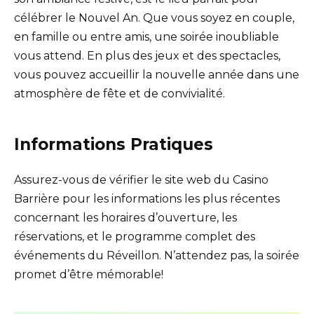
célébrer le Nouvel An. Que vous soyez en couple,
en famille ou entre amis, une soirée inoubliable
vous attend. En plus des jeux et des spectacles,
vous pouvez accueillir la nouvelle année dans une
atmosphère de fête et de convivialité.
Informations Pratiques
Assurez-vous de vérifier le site web du Casino
Barrière pour les informations les plus récentes
concernant les horaires d’ouverture, les
réservations, et le programme complet des
événements du Réveillon. N’attendez pas, la soirée
promet d’être mémorable!